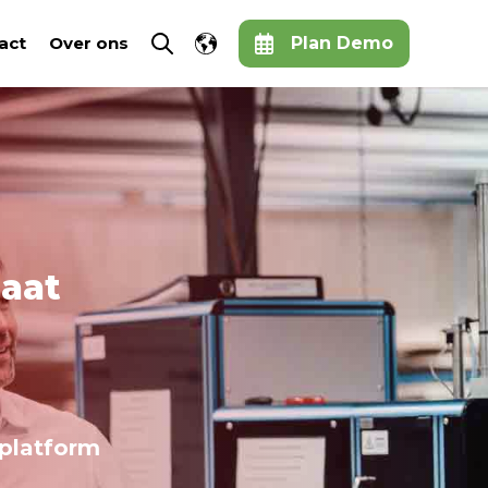
Show submenu for translations
act
Over ons
Plan Demo
Open search
laat
 platform