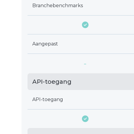
Branchebenchmarks
Aangepast
-
API-toegang
API-toegang