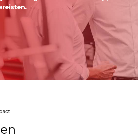
reisten.
pact
nen