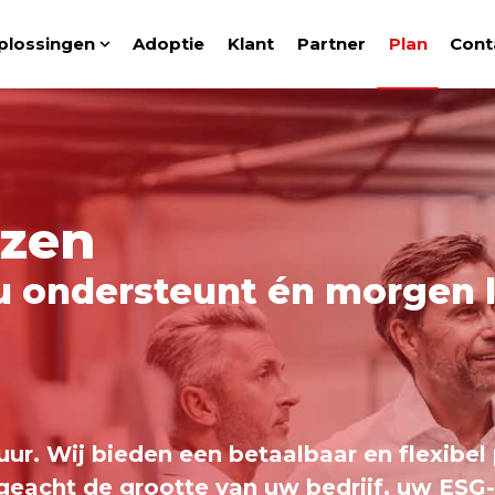
plossingen
Adoptie
Klant
Partner
Plan
Cont
Show submenu for Oplossingen
jzen
nu ondersteunt én morgen 
uur. Wij bieden een betaalbaar en flexibel
geacht de grootte van uw bedrijf, uw ESG-