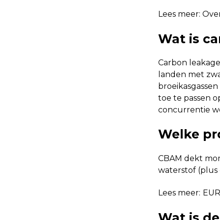
Lees meer:
Over
Wat is c
Carbon leakage
landen met zwa
broeikasgassen 
toe te passen o
concurrentie w
Welke pr
CBAM dekt momen
waterstof (plu
Lees meer:
EUR
Wat is de