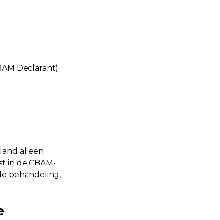
BAM Declarant)
land al een
ast in de CBAM-
de behandeling,
e