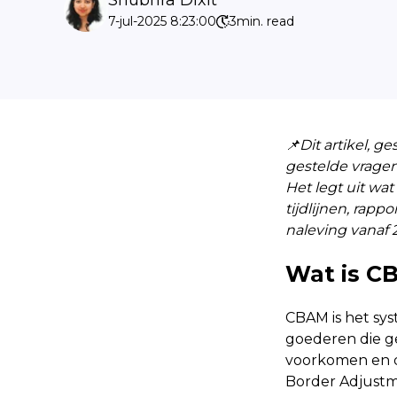
7-jul-2025 8:23:00
3
min. read
📌Dit artikel, 
gestelde vrage
Het legt uit wat
tijdlijnen, rap
naleving vanaf 
Wat is C
CBAM is het sys
goederen die ge
voorkomen en d
Border Adjust