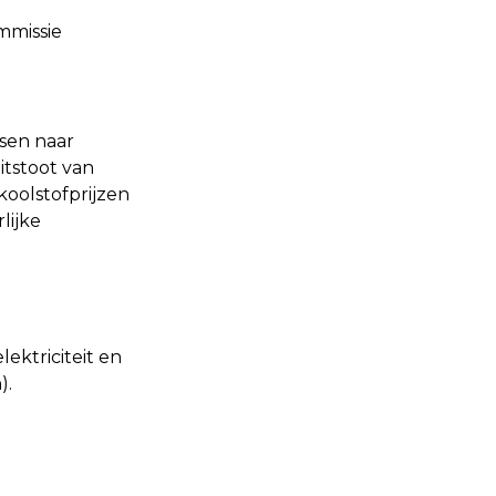
mmissie
sen naar
itstoot van
koolstofprijzen
lijke
ektriciteit en
).