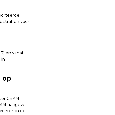
porteerde
e straffen voor
25) en vanaf
 in
n op
meer CBAM-
CBAM-aangever
voeren in de