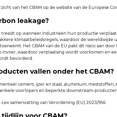
zicht van het CBAM op de website van de Europese Co
arbon leakage?
 treedt op wanneer industrieën hun productie verplaat
kkere klimaatbeleidsregels, waardoor de wereldwijde u
toeneemt. Het CBAM van de EU pakt dit risico aan door 
p invoer, waardoor verplaatsing wordt voorkomen en eer
ordt bevorderd.
oducten vallen onder het CBAM?
teel cement, ijzer en staal, aluminium, meststoffen, el
s enkele voorlopers en beperkte downstream-producten
-Lex samenvatting van Verordening (EU) 2023/956
 tijdlijn voor CBAM?