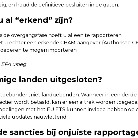
ijdig, en houd de definitieve besluiten in de gaten.
 al “erkend” zijn?
ns de overgangsfase hoeft u alleen te rapporteren.
t u echter een erkende CBAM-aangever (Authorised C
oederen te mogen importeren.
 EPA uitleg
mige landen uitgesloten?
ctgebonden, niet landgebonden.
Wanneer in een derde 
ffectief wordt betaald, kan er een aftrek worden toegep
ppelingen met het EU ETS kunnen invloed hebben op 
iciële updates nauwlettend.
de sancties bij onjuiste rapportag