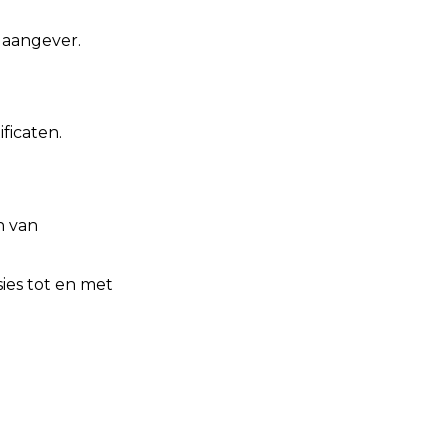
 aangever.
ficaten.
n van
sies tot en met