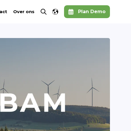
Show submenu for translations
act
Over ons
Plan Demo
Open search