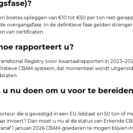
gsfase)?
en boetes opleggen van €10 tot €50 per ton niet-gerap
 de overgangsfase. In de definitieve fase gelden strenger
en van certificaten.
hoe rapporteert u?
ansitional Registry (voor kwartaalrapporten in 2023–20
finitieve CBAM-systeem, dat momenteel wordt uitgerold
dstaten.
 u nu doen om u voor te bereide
rteur die is gevestigd in een EU-lidstaat en 50 ton of 
aar invoert? Dan moet u nu al de status van Erkende 
anaf 1 januari 2026 CBAM-goederen te mogen blijven in