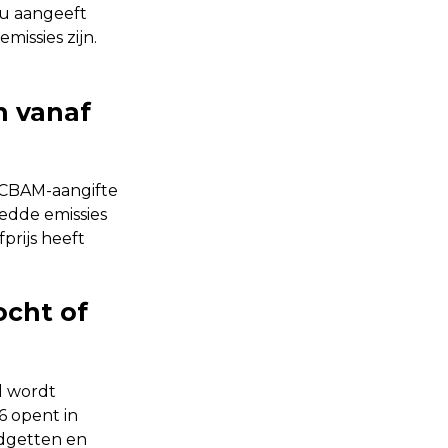
 u aangeeft
issies zijn.
n vanaf
e CBAM-aangifte
edde emissies
prijs heeft
cht of
l wordt
6 opent in
udgetten en