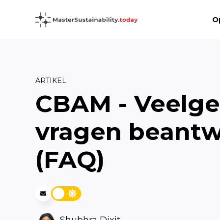
O
ARTIKEL
CBAM - Veelge
vragen beant
(FAQ)
Shubhra Dixit