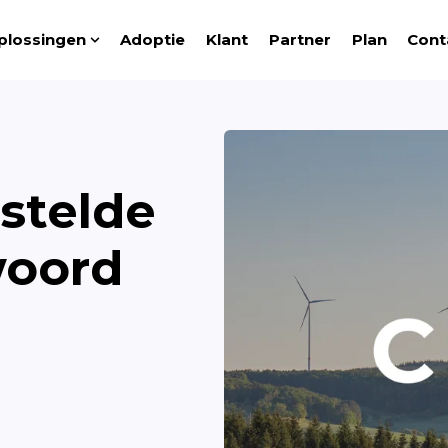
plossingen
Adoptie
Klant
Partner
Plan
Cont
Show submenu for Oplossingen
stelde
woord