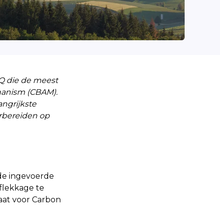
AQ die de meest
hanism (CBAM).
angrijkste
orbereiden op
lde ingevoerde
oflekkage te
aat voor Carbon