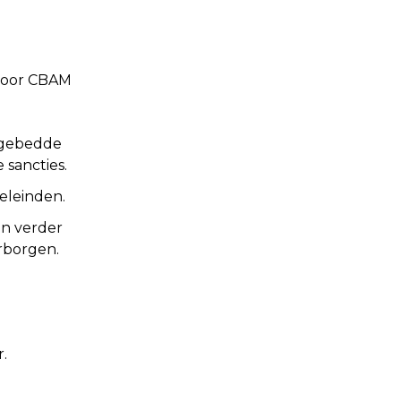
 door CBAM
ngebedde
 sancties.
eleinden.
n verder
rborgen.
.