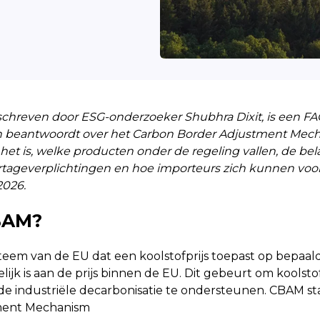
geschreven door ESG-onderzoeker Shubhra Dixit, is een F
n beantwoordt over het Carbon Border Adjustment Mec
 het is, welke producten onder de regeling vallen, de bel
portageverplichtingen en hoe importeurs zich kunnen vo
2026.
BAM?
teem van de EU dat een koolstofprijs toepast op bepaa
lijk is aan de prijs binnen de EU. Dit gebeurt om koolst
e industriële decarbonisatie te ondersteunen. CBAM st
ment Mechanism