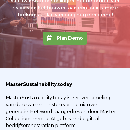
van uw ESG-doelstellingen, het beperken van
risico’s en het bouwen aan een duurzamere
toekomst. Plan vandaag nog een demo!
Plan Demo
MasterSustainability.today
MasterSustainability.today is een verzameling
van duurzame diensten van de nieuwe
generatie. Het wordt aangedreven door Master
Collections, een op AI gebaseerd digitaal
bedrijfsorchestration platform.