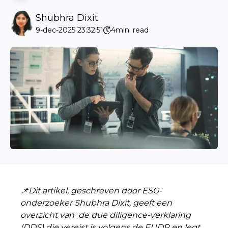
Shubhra Dixit
9-dec-2025 23:32:51
4
min. read
📌Dit artikel, geschreven door ESG-
onderzoeker Shubhra Dixit, geeft een
overzicht van de due diligence-verklaring
(DDS) die vereist is volgens de EUDR en legt